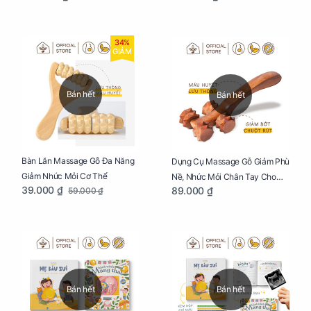
Cho Mẹ Bầu
34%
GIẢM
Bán hết
Bán hết
Bàn Lăn Massage Gỗ Đa Năng
Dụng Cụ Massage Gỗ Giảm Phù
Giảm Nhức Mỏi Cơ Thể
Nề, Nhức Mỏi Chân Tay Cho
39.000 ₫
89.000 ₫
59.000 ₫
Mẹ Bầu
Bán hết
Bán hết