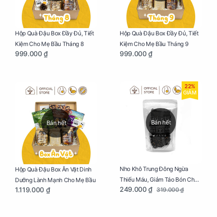
Hộp Quà Đậu Box Đầy Đủ, Tiết
Hộp Quà Đậu Box Đầy Đủ, Tiết
Kiệm Cho Mẹ Bầu Tháng 8
Kiệm Cho Mẹ Bầu Tháng 9
999.000 ₫
999.000 ₫
22%
GIẢM
Bán hết
Bán hết
Nho Khô Trung Đông Ngừa
Hộp Quà Đậu Box Ăn Vặt Dinh
Thiếu Máu, Giảm Táo Bón Cho
Dưỡng Lành Mạnh Cho Mẹ Bầu
249.000 ₫
1.119.000 ₫
319.000 ₫
Mẹ Bầu Túi 250g