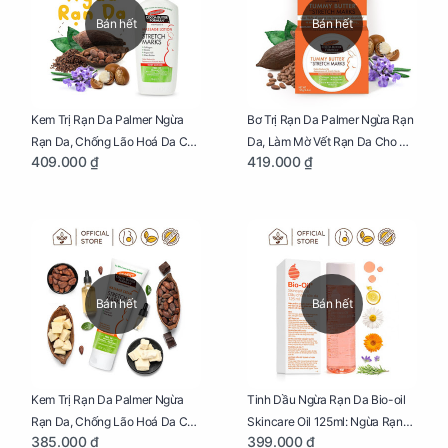
Bán hết
Bán hết
Kem Trị Rạn Da Palmer Ngừa
Bơ Trị Rạn Da Palmer Ngừa Rạn
Rạn Da, Chống Lão Hoá Da Cho
Da, Làm Mờ Vết Rạn Da Cho Mẹ
409.000 ₫
419.000 ₫
Mẹ Bầu Chai 250ml
Bầu Hũ 125g
Bán hết
Bán hết
Kem Trị Rạn Da Palmer Ngừa
Tinh Dầu Ngừa Rạn Da Bio-oil
Rạn Da, Chống Lão Hoá Da Cho
Skincare Oil 125ml: Ngừa Rạn
385.000 ₫
399.000 ₫
Mẹ Bầu Tuýp 125g
Da, Chăm Sóc Da Toàn Diện