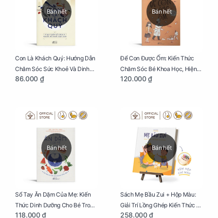
Bán hết
Bán hết
Con Là Khách Quý: Hướng Dẫn
Để Con Được Ốm: Kiến Thức
Chăm Sóc Sức Khoẻ Và Dinh
Chăm Sóc Bé Khoa Học, Hiện
86.000 ₫
120.000 ₫
Dưỡng Cho Bé
Đại
Bán hết
Bán hết
Sổ Tay Ăn Dặm Của Mẹ: Kiến
Sách Mẹ Bầu Zui + Hộp Màu:
Thức Dinh Dưỡng Cho Bé Trong
Giải Trí Lồng Ghép Kiến Thức Và
118.000 ₫
258.000 ₫
Tuổi Ăn Dặm
Lời Khuyên Mang Thai Bổ Ích