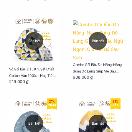
Bán hết
Bán hết
Combo Gối Bầu Đa Năng: Nâng
Vỏ Gối Bầu Đậu Khuyết Chất
Bụng Đỡ Lưng Giúp Mẹ Bầu
Cotton Hàn 100% - Hoạ Tiết
908.000 ₫
Ngủ Ngon, Cho Bé Bú Sau Sinh
219.000 ₫
Tam Giác
21%
21%
GIẢM
GIẢM
Bán hết
Bán hết