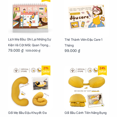
Lịch Mẹ Bầu: Ghi Lại Những Sự
Thẻ Thành Viên Đậu Care 1
Kiện Và Cột Mốc Quan Trọng
Tháng
79.000 ₫
99.000 ₫
109.000 ₫
Của Mẹ Và Bé
21%
24%
GIẢM
GIẢM
Gối Mẹ Bầu Đậu Khuyết: Đa
Gối Bầu Cánh Tiên Nâng Bụng