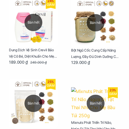
24%
GIẢM
Bán hết
Bán hết
Dung Dịch Vệ Sinh Crevil Bảo
Bột Ngũ Cốc Cung Cấp Năng
Vệ Cô Bé, Diệt Khuẩn Cho Mẹ
Lượng, Đầy Đủ Dinh Dưỡng Cho
189.000 ₫
129.000 ₫
249.000 ₫
Bầu Chai 100ml
Mẹ Bầu Hũ 250g
25%
GIẢM
23%
GIẢM
Bán hết
Bán hết
Mixnuts Phát Triển Trí Não,
Ngừa Dị Tật Thai Nhi Cho Mẹ