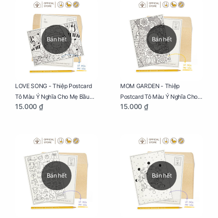
Bán hết
Bán hết
LOVE SONG - Thiệp Postcard
MOM GARDEN - Thiệp
Tô Màu Ý Nghĩa Cho Mẹ Bầu
Postcard Tô Màu Ý Nghĩa Cho
15.000 ₫
15.000 ₫
Sáng Tạo, Thư Giãn Và Hạnh
Mẹ Bầu Sáng Tạo, Thư Giãn Và
Phúc
Hạnh Phúc
Bán hết
Bán hết