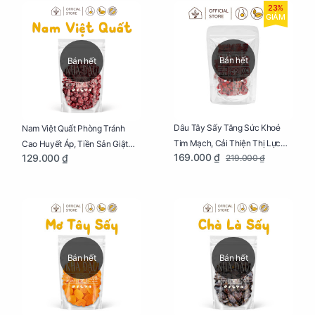
23%
GIẢM
Bán hết
Bán hết
Dâu Tây Sấy Tăng Sức Khoẻ
Nam Việt Quất Phòng Tránh
Tim Mạch, Cải Thiện Thị Lực
Cao Huyết Áp, Tiền Sản Giật
169.000 ₫
129.000 ₫
219.000 ₫
Cho Mẹ Bầu Túi 250g
Cho Mẹ Bầu Túi 250g
Bán hết
Bán hết