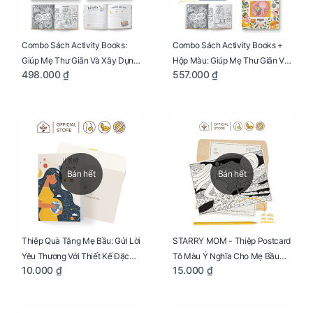
Combo Sách Activity Books:
Combo Sách Activity Books +
Giúp Mẹ Thư Giãn Và Xây Dựng
Hộp Màu: Giúp Mẹ Thư Giãn Và
498.000 ₫
557.000 ₫
Thai Kỳ Chu Đáo
Xây Dựng Thai Kỳ Chu Đáo
Bán hết
Bán hết
Thiệp Quà Tặng Mẹ Bầu: Gửi Lời
STARRY MOM - Thiệp Postcard
Yêu Thương Với Thiết Kế Đặc
Tô Màu Ý Nghĩa Cho Mẹ Bầu
10.000 ₫
15.000 ₫
Biệt Dành Riêng Cho Mẹ Bầu
Sáng Tạo, Thư Giãn Và Hạnh
Phúc