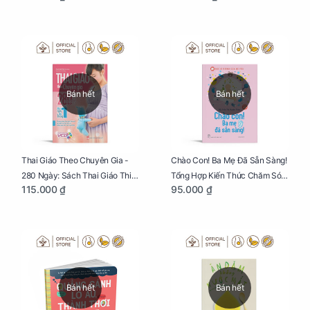
Bán hết
Bán hết
Thai Giáo Theo Chuyên Gia -
Chào Con! Ba Mẹ Đã Sẵn Sàng!
280 Ngày: Sách Thai Giáo Thiết
Tổng Hợp Kiến Thức Chăm Sóc
115.000 ₫
95.000 ₫
Thực Nhất Cho Mẹ Bầu
Trẻ Sơ Sinh
Bán hết
Bán hết