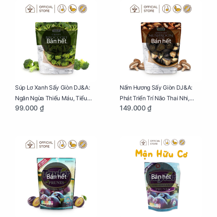
Bán hết
Bán hết
Súp Lơ Xanh Sấy Giòn DJ&A:
Nấm Hương Sấy Giòn DJ&A:
Ngăn Ngừa Thiếu Máu, Tiểu
Phát Triển Trí Não Thai Nhi,
99.000 ₫
149.000 ₫
Đường, Dị Tật Thai Nhi Túi 25g
Giảm Mệt Mỏi Cho Mẹ Bầu Túi
65g
Bán hết
Bán hết