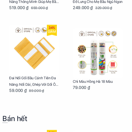
Năng Thông Minh Giúp Mẹ Bầu
Đỡ Lưng Cho Mẹ Bầu Ngủ Ngon
519.000 ₫
249.000 ₫
659.000 ₫
329.000 ₫
Ngủ Ngon, Cho Bé Bú Sau Sinh
34%
GIẢM
Đai Nối Gối Bầu Cánh Tiên Đa
Chì Màu Hồng Hà 18 Màu
Năng: Nối Dài, Ghép Với Gối Ôm
79.000 ₫
59.000 ₫
89.000 ₫
Dễ Dàng
Bán hết