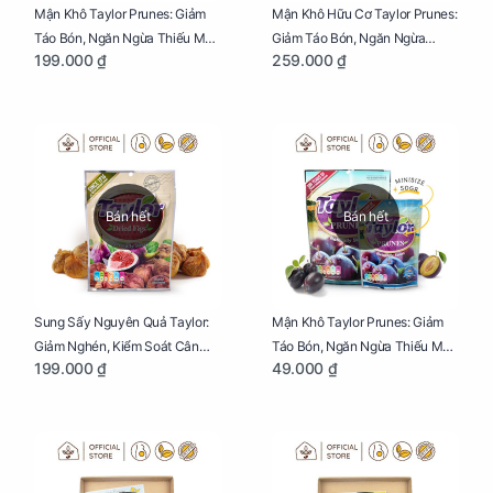
Mận Khô Taylor Prunes: Giảm
Mận Khô Hữu Cơ Taylor Prunes:
Táo Bón, Ngăn Ngừa Thiếu Máu
Giảm Táo Bón, Ngăn Ngừa
199.000 ₫
259.000 ₫
Cho Mẹ Bầu Túi 250g
Thiếu Máu Cho Mẹ Bầu Túi
250g
Bán hết
Bán hết
Sung Sấy Nguyên Quả Taylor:
Mận Khô Taylor Prunes: Giảm
Giảm Nghén, Kiểm Soát Cân
Táo Bón, Ngăn Ngừa Thiếu Máu
199.000 ₫
49.000 ₫
Nặng Cho Mẹ Bầu Túi 190g
Cho Mẹ Bầu Túi 50g