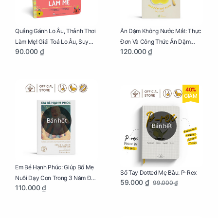
Quẳng Gánh Lo Âu, Thảnh Thơi
Ăn Dặm Không Nước Mắt: Thực
Làm Mẹ! Giải Toả Lo Âu, Suy
Đơn Và Công Thức Ăn Dặm
90.000 ₫
120.000 ₫
Nghĩ Tiêu Cực Cho Mẹ
Kiểu Nhật
40%
GIẢM
Bán hết
Bán hết
Em Bé Hạnh Phúc: Giúp Bố Mẹ
Sổ Tay Dotted Mẹ Bầu: P-Rex
Nuôi Dạy Con Trong 3 Năm Đầu
59.000 ₫
99.000 ₫
110.000 ₫
Đời