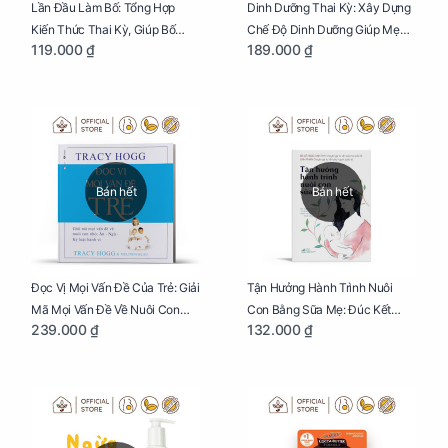
Lần Đầu Làm Bố: Tổng Hợp
Dinh Dưỡng Thai Kỳ: Xây Dựng
Kiến Thức Thai Kỳ, Giúp Bố
Chế Độ Dinh Dưỡng Giúp Mẹ
119.000 ₫
189.000 ₫
Thấu Hiểu Hơn Về Mẹ Bầu Và
Khỏe, Con Yêu Phát Triển Toàn
Quá Trình Phát Triển Của Con
Diện Và Thông Minh
Yêu
Bán hết
Bán hết
Đọc Vị Mọi Vấn Đề Của Trẻ: Giải
Tận Hưởng Hành Trình Nuôi
Mã Mọi Vấn Đề Về Nuôi Con
Con Bằng Sữa Mẹ: Đúc Kết
239.000 ₫
132.000 ₫
Nhỏ (Ăn, Ngủ, Kỷ Luật Hành Vi),
Những Kiến Thức Quý Báu Về
Giúp Bố Mẹ Nuôi Con Nhàn
Sữa Mẹ, Giúp Các Bà Mẹ Tự Tin
Tênh
Thực Hiện Thiên Chức Của
Mình Trong Hành Trình Nuôi
Con Bằng Sữa Mẹ