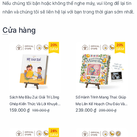
Nếu chúng tôi bận hoặc không thể nghe máy, vui lòng để lại tin
nhắn và chúng tôi sẽ liên hệ lại với bạn trong thời gian sớm nhất.
Cửa hàng
20%
20%
GIẢM
GIẢM
Sách Mẹ Bầu Zui: Giải Trí Lồng
Sổ Hành Trình Mang Thai: Giúp
Ghép Kiến Thức Và Lời Khuyên
Mẹ Lên Kế Hoạch Chu Đáo Và
159.000 ₫
239.000 ₫
199.000 ₫
299.000 ₫
Mang Thai Bổ Ích
Lưu Giữ Kỷ Niệm Mang Thai
28%
GIẢM