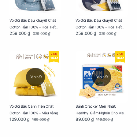
Vỏ Gối Bầu Đậu Khuyết Chất
Vỏ Gối Bầu Đậu Khuyết Chất
Cotton Hàn 100% - Hoạ Tiết
Cotton Hàn 100% - Hoạ Tiết
259.000 ₫
259.000 ₫
329.000 ₫
329.000 ₫
Thông Lạnh
Ziczac
24%
25%
GIẢM
GIẢM
Bán hết
Bán hết
Vỏ Gối Bầu Cánh Tiên Chất
Bánh Cracker Meiji Nhật:
Cotton Hàn 100% - Màu Vàng
Healthy, Giảm Nghén Cho Mẹ
129.000 ₫
89.000 ₫
169.000 ₫
119.000 ₫
Bầu Hộp 104g