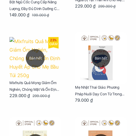
Bột Ngũ Cốc Cung Cấp Năng
229.000 ₫
299.000 ₫
Bầu Túi 250g
Lượng, Đầy Đủ Dinh Dưỡng Cho
149.000 ₫
199.000 ₫
Mẹ Bầu Túi 250g
23%
GIẢM
Bán hết
Bán hết
Mixfruits Quả Mọng Giảm Ốm
Mẹ Nhật Thai Giáo: Phương
Nghén, Chóng Mặt Và Ổn Định
Pháp Nuôi Dạy Con Từ Trong
229.000 ₫
299.000 ₫
Huyết Áp Cho Mẹ Bầu Túi 250g
79.000 ₫
Bụng Mẹ