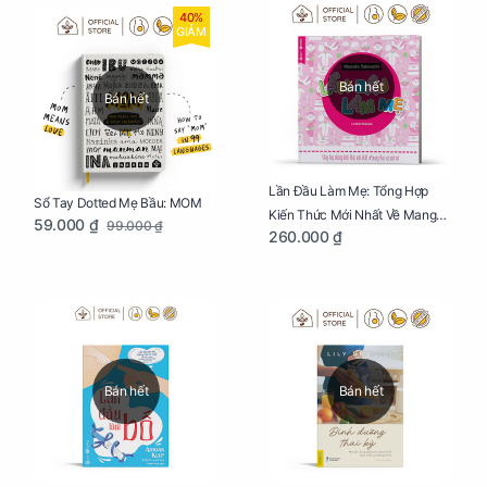
40%
GIẢM
Bán hết
Bán hết
Lần Đầu Làm Mẹ: Tổng Hợp
Sổ Tay Dotted Mẹ Bầu: MOM
Kiến Thức Mới Nhất Về Mang
59.000 ₫
99.000 ₫
260.000 ₫
Thai Và Sinh Nở Cho Mẹ Bầu
Bán hết
Bán hết