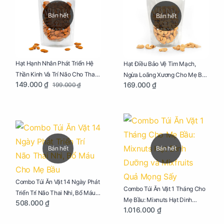
Bán hết
Bán hết
Hạt Hạnh Nhân Phát Triển Hệ
Hạt Điều Bảo Vệ Tim Mạch,
Thần Kinh Và Trí Não Cho Thai
Ngừa Loãng Xương Cho Mẹ Bầu
149.000 ₫
169.000 ₫
199.000 ₫
Nhi Túi 250g
Túi 250g
Bán hết
Bán hết
Combo Túi Ăn Vặt 14 Ngày Phát
Combo Túi Ăn Vặt 1 Tháng Cho
Triển Trí Não Thai Nhi, Bổ Máu
Mẹ Bầu: Mixnuts Hạt Dinh
508.000 ₫
Cho Mẹ Bầu
1.016.000 ₫
Dưỡng và Mixfruits Quả Mọng
Sấy