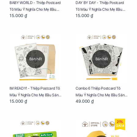
BABY WORLD - Thiệp Postcard
DAY BY DAY - Thiệp Postcard
Tô Màu Ý Nghĩa Cho Mẹ Bầu
Tô Màu Ý Nghĩa Cho Mẹ Bầu
15.000 ₫
15.000 ₫
Sáng Tạo, Thư Giãn Và Hạnh
Sáng Tạo, Thư Giãn Và Hạnh
Phúc
Phúc
Bán hết
Bán hết
IM READY! - Thiệp Postcard Tô
Combo 6 Thiệp Postcard Tô
Màu Ý Nghĩa Cho Mẹ Bầu Sáng
Màu Ý Nghĩa Cho Mẹ Bầu Sáng
15.000 ₫
49.000 ₫
Tạo, Thư Giãn Và Hạnh Phúc
Tạo, Thư Giãn Và Hạnh Phúc
21%
GIẢM