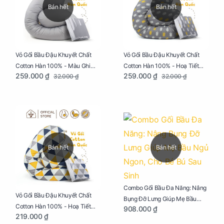
Bán hết
Bán hết
Vỏ Gối Bầu Đậu Khuyết Chất
Vỏ Gối Bầu Đậu Khuyết Chất
Cotton Hàn 100% - Màu Ghi
Cotton Hàn 100% - Hoạ Tiết
259.000 ₫
259.000 ₫
32.000 ₫
32.000 ₫
Xám
Xương Cá
Bán hết
Bán hết
Combo Gối Bầu Đa Năng: Nâng
Vỏ Gối Bầu Đậu Khuyết Chất
Bụng Đỡ Lưng Giúp Mẹ Bầu
Cotton Hàn 100% - Hoạ Tiết
908.000 ₫
Ngủ Ngon, Cho Bé Bú Sau Sinh
219.000 ₫
Tam Giác