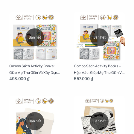
Bán hết
Bán hết
Combo Sách Activity Books:
Combo Sách Activity Books +
Giúp Mẹ Thư Giãn Và Xây Dựng
Hộp Màu: Giúp Mẹ Thư Giãn Và
498.000 ₫
557.000 ₫
Thai Kỳ Chu Đáo
Xây Dựng Thai Kỳ Chu Đáo
Bán hết
Bán hết