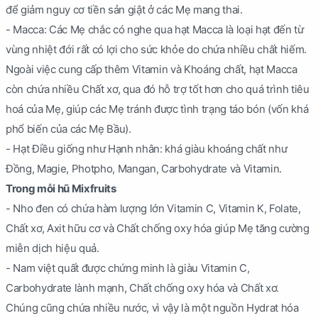
để giảm nguy cơ tiền sản giật ở các Mẹ mang thai.
- Macca: Các Mẹ chắc có nghe qua hạt Macca là loại hạt đến từ
vùng nhiệt đới rất có lợi cho sức khỏe do chứa nhiều chất hiếm.
Ngoài việc cung cấp thêm Vitamin và Khoáng chất, hạt Macca
còn chứa nhiều Chất xơ, qua đó hỗ trợ tốt hơn cho quá trình tiêu
hoá của Mẹ, giúp các Mẹ tránh được tình trạng táo bón (vốn khá
phổ biến của các Mẹ Bầu).
- Hạt Điều giống như Hạnh nhân: khá giàu khoáng chất như
Đồng, Magie, Photpho, Mangan, Carbohydrate và Vitamin.
Trong mỗi hũ Mixfruits
- Nho đen có chứa hàm lượng lớn Vitamin C, Vitamin K, Folate,
Chất xơ, Axit hữu cơ và Chất chống oxy hóa giúp Mẹ tăng cường
miễn dịch hiệu quả.
- Nam việt quất được chứng minh là giàu Vitamin C,
Carbohydrate lành mạnh, Chất chống oxy hóa và Chất xơ.
Chúng cũng chứa nhiều nước, vì vậy là một nguồn Hydrat hóa