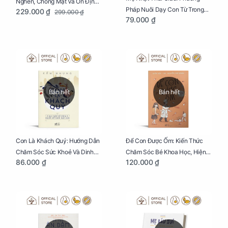
Nghén, Chóng Mặt Và Ổn Định
Pháp Nuôi Dạy Con Từ Trong
229.000 ₫
299.000 ₫
Huyết Áp Cho Mẹ Bầu Túi 250g
79.000 ₫
Bụng Mẹ
Bán hết
Bán hết
Con Là Khách Quý: Hướng Dẫn
Để Con Được Ốm: Kiến Thức
Chăm Sóc Sức Khoẻ Và Dinh
Chăm Sóc Bé Khoa Học, Hiện
86.000 ₫
120.000 ₫
Dưỡng Cho Bé
Đại