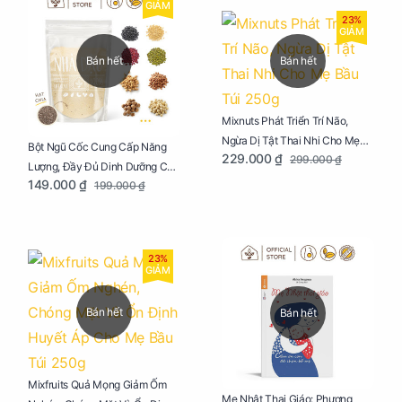
GIẢM
23%
GIẢM
Bán hết
Bán hết
Mixnuts Phát Triển Trí Não,
Ngừa Dị Tật Thai Nhi Cho Mẹ
Bột Ngũ Cốc Cung Cấp Năng
229.000 ₫
299.000 ₫
Bầu Túi 250g
Lượng, Đầy Đủ Dinh Dưỡng Cho
149.000 ₫
199.000 ₫
Mẹ Bầu Túi 250g
23%
GIẢM
Bán hết
Bán hết
Mixfruits Quả Mọng Giảm Ốm
Mẹ Nhật Thai Giáo: Phương