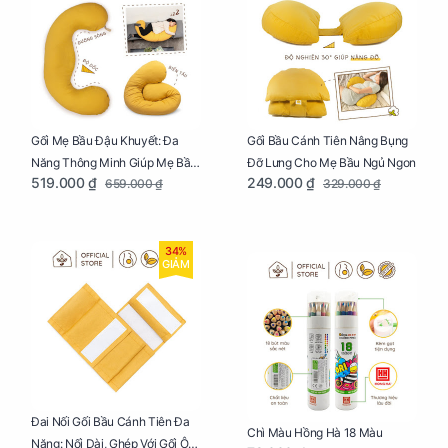
Gối Mẹ Bầu Đậu Khuyết: Đa
Gối Bầu Cánh Tiên Nâng Bụng
Năng Thông Minh Giúp Mẹ Bầu
Đỡ Lưng Cho Mẹ Bầu Ngủ Ngon
519.000 ₫
249.000 ₫
659.000 ₫
329.000 ₫
Ngủ Ngon, Cho Bé Bú Sau Sinh
34%
GIẢM
Đai Nối Gối Bầu Cánh Tiên Đa
Chì Màu Hồng Hà 18 Màu
Năng: Nối Dài, Ghép Với Gối Ôm