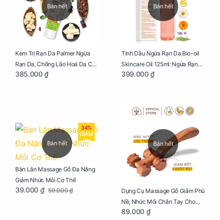
Bán hết
Bán hết
Kem Trị Rạn Da Palmer Ngừa
Tinh Dầu Ngừa Rạn Da Bio-oil
Rạn Da, Chống Lão Hoá Da Cho
Skincare Oil 125ml: Ngừa Rạn
385.000 ₫
399.000 ₫
Mẹ Bầu Tuýp 125g
Da, Chăm Sóc Da Toàn Diện
Cho Mẹ Bầu
34%
GIẢM
Bán hết
Bán hết
Bàn Lăn Massage Gỗ Đa Năng
Giảm Nhức Mỏi Cơ Thể
39.000 ₫
59.000 ₫
Dụng Cụ Massage Gỗ Giảm Phù
Nề, Nhức Mỏi Chân Tay Cho
89.000 ₫
Mẹ Bầu