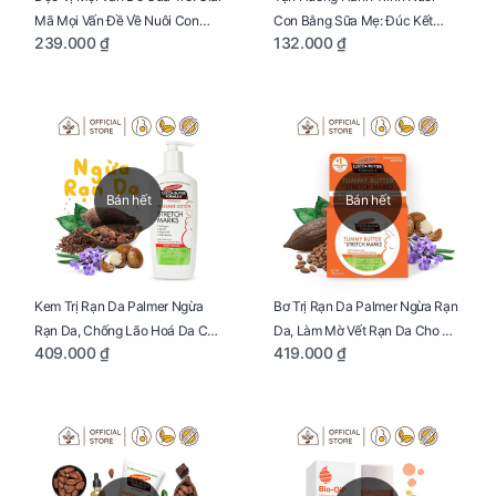
Mã Mọi Vấn Đề Về Nuôi Con
Con Bằng Sữa Mẹ: Đúc Kết
239.000 ₫
132.000 ₫
Nhỏ (Ăn, Ngủ, Kỷ Luật Hành Vi),
Những Kiến Thức Quý Báu Về
Giúp Bố Mẹ Nuôi Con Nhàn
Sữa Mẹ, Giúp Các Bà Mẹ Tự Tin
Tênh
Thực Hiện Thiên Chức Của
Mình Trong Hành Trình Nuôi
Con Bằng Sữa Mẹ
Bán hết
Bán hết
Kem Trị Rạn Da Palmer Ngừa
Bơ Trị Rạn Da Palmer Ngừa Rạn
Rạn Da, Chống Lão Hoá Da Cho
Da, Làm Mờ Vết Rạn Da Cho Mẹ
409.000 ₫
419.000 ₫
Mẹ Bầu Chai 250ml
Bầu Hũ 125g