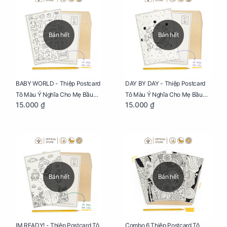
Bán hết
Bán hết
BABY WORLD - Thiệp Postcard
DAY BY DAY - Thiệp Postcard
Tô Màu Ý Nghĩa Cho Mẹ Bầu
Tô Màu Ý Nghĩa Cho Mẹ Bầu
15.000 ₫
15.000 ₫
Sáng Tạo, Thư Giãn Và Hạnh
Sáng Tạo, Thư Giãn Và Hạnh
Phúc
Phúc
Bán hết
Bán hết
IM READY! - Thiệp Postcard Tô
Combo 6 Thiệp Postcard Tô