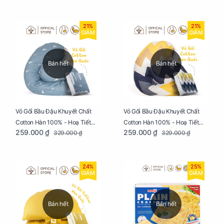
21%
21%
GIẢM
GIẢM
Bán hết
Bán hết
Vỏ Gối Bầu Đậu Khuyết Chất
Vỏ Gối Bầu Đậu Khuyết Chất
Cotton Hàn 100% - Hoạ Tiết
Cotton Hàn 100% - Hoạ Tiết
259.000 ₫
259.000 ₫
329.000 ₫
329.000 ₫
Thông Lạnh
Ziczac
24%
25%
GIẢM
GIẢM
Bán hết
Bán hết