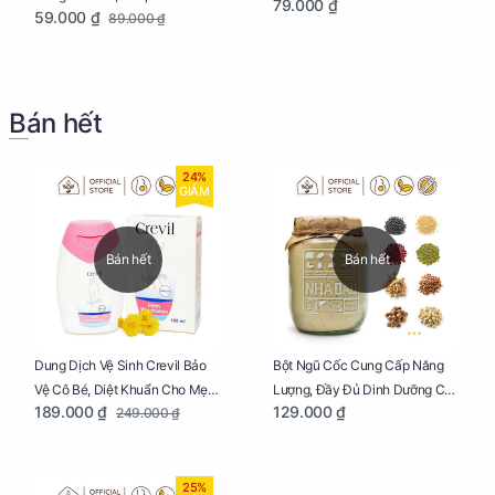
79.000 ₫
59.000 ₫
89.000 ₫
Dễ Dàng
Bán hết
24%
GIẢM
Bán hết
Bán hết
Dung Dịch Vệ Sinh Crevil Bảo
Bột Ngũ Cốc Cung Cấp Năng
Vệ Cô Bé, Diệt Khuẩn Cho Mẹ
Lượng, Đầy Đủ Dinh Dưỡng Cho
189.000 ₫
129.000 ₫
249.000 ₫
Bầu Chai 100ml
Mẹ Bầu Hũ 250g
25%