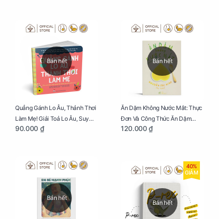
Bán hết
Bán hết
Quẳng Gánh Lo Âu, Thảnh Thơi
Ăn Dặm Không Nước Mắt: Thực
Làm Mẹ! Giải Toả Lo Âu, Suy
Đơn Và Công Thức Ăn Dặm
90.000 ₫
120.000 ₫
Nghĩ Tiêu Cực Cho Mẹ
Kiểu Nhật
40%
GIẢM
Bán hết
Bán hết