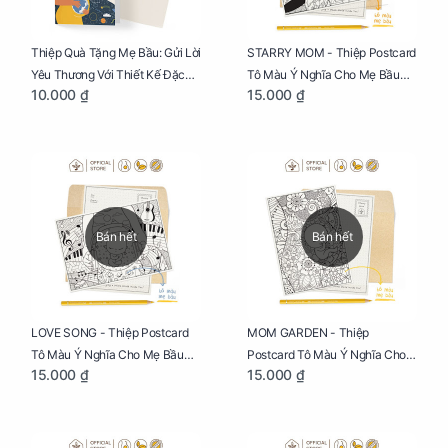
Thiệp Quà Tặng Mẹ Bầu: Gửi Lời
STARRY MOM - Thiệp Postcard
Yêu Thương Với Thiết Kế Đặc
Tô Màu Ý Nghĩa Cho Mẹ Bầu
10.000 ₫
15.000 ₫
Biệt Dành Riêng Cho Mẹ Bầu
Sáng Tạo, Thư Giãn Và Hạnh
Phúc
Bán hết
Bán hết
LOVE SONG - Thiệp Postcard
MOM GARDEN - Thiệp
Tô Màu Ý Nghĩa Cho Mẹ Bầu
Postcard Tô Màu Ý Nghĩa Cho
15.000 ₫
15.000 ₫
Sáng Tạo, Thư Giãn Và Hạnh
Mẹ Bầu Sáng Tạo, Thư Giãn Và
Phúc
Hạnh Phúc