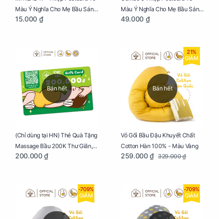
Màu Ý Nghĩa Cho Mẹ Bầu Sáng
Màu Ý Nghĩa Cho Mẹ Bầu Sáng
15.000 ₫
49.000 ₫
Tạo, Thư Giãn Và Hạnh Phúc
Tạo, Thư Giãn Và Hạnh Phúc
21%
GIẢM
Bán hết
Bán hết
Vỏ Gối Bầu Đậu Khuyết Chất
(Chỉ dùng tại HN) Thẻ Quà Tặng
Cotton Hàn 100% - Màu Vàng
Massage Bầu 200K Thư Giãn,
259.000 ₫
200.000 ₫
329.000 ₫
Tăng Tuần Hoàn Máu, Ngủ
Ngon
-709%
-709%
GIẢM
GIẢM