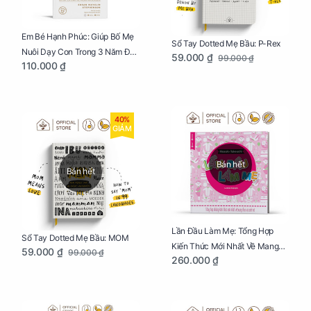
Em Bé Hạnh Phúc: Giúp Bố Mẹ
Sổ Tay Dotted Mẹ Bầu: P-Rex
Nuôi Dạy Con Trong 3 Năm Đầu
59.000 ₫
99.000 ₫
110.000 ₫
Đời
40%
GIẢM
Bán hết
Bán hết
Lần Đầu Làm Mẹ: Tổng Hợp
Sổ Tay Dotted Mẹ Bầu: MOM
Kiến Thức Mới Nhất Về Mang
59.000 ₫
99.000 ₫
260.000 ₫
Thai Và Sinh Nở Cho Mẹ Bầu