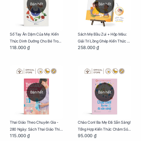
Bán hết
Bán hết
Sổ Tay Ăn Dặm Của Mẹ: Kiến
Sách Mẹ Bầu Zui + Hộp Màu:
Thức Dinh Dưỡng Cho Bé Trong
Giải Trí Lồng Ghép Kiến Thức Và
118.000 ₫
258.000 ₫
Tuổi Ăn Dặm
Lời Khuyên Mang Thai Bổ Ích
Bán hết
Bán hết
Thai Giáo Theo Chuyên Gia -
Chào Con! Ba Mẹ Đã Sẵn Sàng!
280 Ngày: Sách Thai Giáo Thiết
Tổng Hợp Kiến Thức Chăm Sóc
115.000 ₫
95.000 ₫
Thực Nhất Cho Mẹ Bầu
Trẻ Sơ Sinh