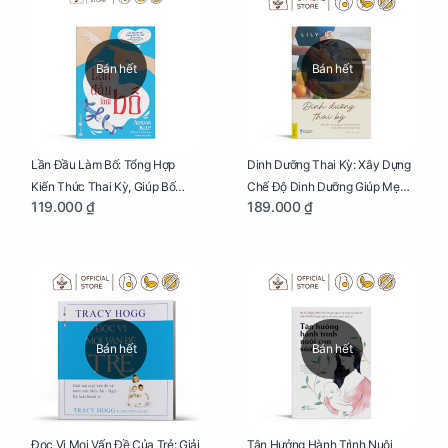
Bán hết
Bán hết
Lần Đầu Làm Bố: Tổng Hợp
Dinh Dưỡng Thai Kỳ: Xây Dựng
Kiến Thức Thai Kỳ, Giúp Bố
Chế Độ Dinh Dưỡng Giúp Mẹ
119.000 ₫
189.000 ₫
Thấu Hiểu Hơn Về Mẹ Bầu Và
Khỏe, Con Yêu Phát Triển Toàn
Quá Trình Phát Triển Của Con
Diện Và Thông Minh
Yêu
Bán hết
Bán hết
Đọc Vị Mọi Vấn Đề Của Trẻ: Giải
Tận Hưởng Hành Trình Nuôi