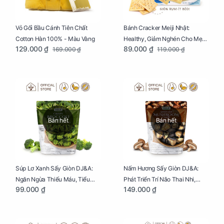
Vỏ Gối Bầu Cánh Tiên Chất
Bánh Cracker Meiji Nhật:
Cotton Hàn 100% - Màu Vàng
Healthy, Giảm Nghén Cho Mẹ
129.000 ₫
89.000 ₫
169.000 ₫
119.000 ₫
Bầu Hộp 104g
Bán hết
Bán hết
Súp Lơ Xanh Sấy Giòn DJ&A:
Nấm Hương Sấy Giòn DJ&A:
Ngăn Ngừa Thiếu Máu, Tiểu
Phát Triển Trí Não Thai Nhi,
99.000 ₫
149.000 ₫
Đường, Dị Tật Thai Nhi Túi 25g
Giảm Mệt Mỏi Cho Mẹ Bầu Túi
65g