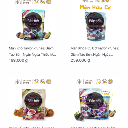
Bán hết
Bán hết
Mận Khô Taylor Prunes: Giảm
Mận Khô Hữu Cơ Taylor Prunes:
Táo Bón, Ngăn Ngừa Thiếu Máu
Giảm Táo Bón, Ngăn Ngừa
199.000 ₫
259.000 ₫
Cho Mẹ Bầu Túi 250g
Thiếu Máu Cho Mẹ Bầu Túi
250g
Bán hết
Bán hết