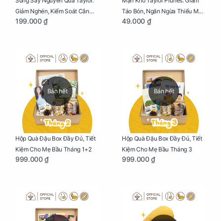
Sung Sấy Nguyên Quả Taylor:
Mận Khô Taylor Prunes: Giảm
Giảm Nghén, Kiểm Soát Cân
Táo Bón, Ngăn Ngừa Thiếu Máu
199.000 ₫
49.000 ₫
Nặng Cho Mẹ Bầu Túi 190g
Cho Mẹ Bầu Túi 50g
Bán hết
Bán hết
Hộp Quà Đậu Box Đầy Đủ, Tiết
Hộp Quà Đậu Box Đầy Đủ, Tiết
Kiệm Cho Mẹ Bầu Tháng 1+2
Kiệm Cho Mẹ Bầu Tháng 3
999.000 ₫
999.000 ₫