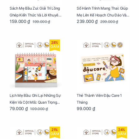
Sách Mẹ Bầu Zui: Giải Trí Lồng
Sổ Hành Trình Mang Thai: Giúp
Ghép Kiến Thức Và Lời Khuyên
Mẹ Lên Kế Hoạch Chu Đáo Và
159.000 ₫
239.000 ₫
199.000 ₫
299.000 ₫
Mang Thai Bổ Ích
Lưu Giữ Kỷ Niệm Mang Thai
28%
GIẢM
Lịch Mẹ Bầu: Ghi Lại Những Sự
Thẻ Thành Viên Đậu Care 1
Kiện Và Cột Mốc Quan Trọng
Tháng
79.000 ₫
99.000 ₫
109.000 ₫
Của Mẹ Và Bé
21%
24%
GIẢM
GIẢM